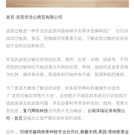
首页-东莞市浩公商贸有限公司
皮肤过敏是一种常见的皮肤问题桂林兴安翠沐亚麻制品厂，往往由
战役过敏原、食品、药物或环境要素引起。了解皮肤过敏的症状有
助于实时识别和科罚。
常见的皮肤过敏症状包括红斑、瘙痒、丘疹、水疱、脱皮等。不同
类型的过敏响应可能进展出不同的症状。举例，战役性皮炎常进展
为红肿、瘙痒和水疱；而湿疹则可能伴有干燥、脱屑和剧烈瘙痒。
为了更直不雅地了解这些症状，好多医学网站和健康平台提供
了“皮肤过敏症状图片大全”。这些图片不错匡助东谈主们识别我方
或他东谈主的皮肤问题，并在必要时寻求专科匡助。然则，需要介
意的是，
复习网络科技
仅凭图片无法确诊，
云南泽瑞证券有限公
司 - 首页
漠视在出现严重症状时实时就医。
此外，
邹城市鑫萌林果种植专业合作社,脆瓤冬桃,果园,维纳斯黄金