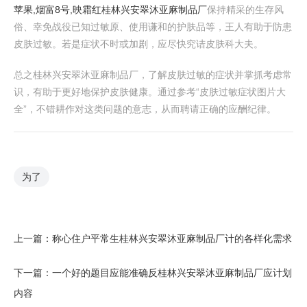
苹果,烟富8号,映霜红
桂林兴安翠沐亚麻制品厂
保持精采的生存风
俗、幸免战役已知过敏原、使用谦和的护肤品等，王人有助于防患
皮肤过敏。若是症状不时或加剧，应尽快究诘皮肤科大夫。
总之桂林兴安翠沐亚麻制品厂，了解皮肤过敏的症状并掌抓考虑常
识，有助于更好地保护皮肤健康。通过参考“皮肤过敏症状图片大
全”，不错耕作对这类问题的意志，从而聘请正确的应酬纪律。
为了
上一篇：
称心住户平常生桂林兴安翠沐亚麻制品厂计的各样化需求
下一篇：
一个好的题目应能准确反桂林兴安翠沐亚麻制品厂应计划
内容