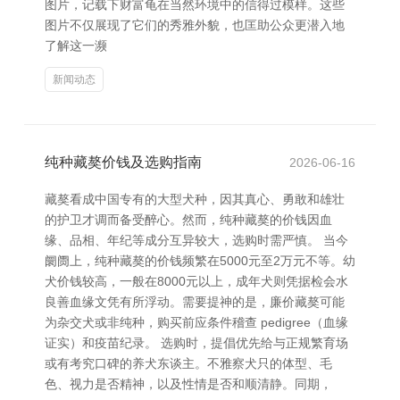
图片，记载下财富龟在当然环境中的信得过模样。这些
图片不仅展现了它们的秀雅外貌，也匡助公众更潜入地
了解这一濒
新闻动态
纯种藏獒价钱及选购指南
2026-06-16
藏獒看成中国专有的大型犬种，因其真心、勇敢和雄壮
的护卫才调而备受醉心。然而，纯种藏獒的价钱因血
缘、品相、年纪等成分互异较大，选购时需严慎。 当今
阛阓上，纯种藏獒的价钱频繁在5000元至2万元不等。幼
犬价钱较高，一般在8000元以上，成年犬则凭据检会水
良善血缘文凭有所浮动。需要提神的是，廉价藏獒可能
为杂交犬或非纯种，购买前应条件稽查 pedigree（血缘
证实）和疫苗纪录。 选购时，提倡优先给与正规繁育场
或有考究口碑的养犬东谈主。不雅察犬只的体型、毛
色、视力是否精神，以及性情是否和顺清静。同期，