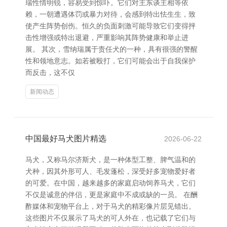
瑞性情明锐，容易受到惊吓。它们对主东谈主相等依
赖，一朝遭遇体罚或暴力对待，会感到特出怯生生，致
使产生阵势创伤。恒久的负面刺激可能导致它们变得抨
击性增强或特出退避，严重影响其阵势健康和举止进
展。 其次，雪纳瑞属于责任犬的一种，具有很强的警醒
性和领地意志。如若被殴打，它们可能会出于自我保护
而反击，这不仅
新闻动态
中国最好马犬图片精选
2026-06-22
马犬，又称马尔济斯犬，是一种体型工整、脾气温和的
犬种，因其外形可人、毛发蓬松，深受好多宠物爱好者
的可爱。在中国，越来越多的家庭启动饲养马犬，它们
不仅是诚意的伴侣，更是家庭中不成或缺的一员。 在酬
酢媒体和宠物平台上，对于马犬的精彩像片层见错出。
这些图片不仅展示了马犬的可人外在，也记载了它们与