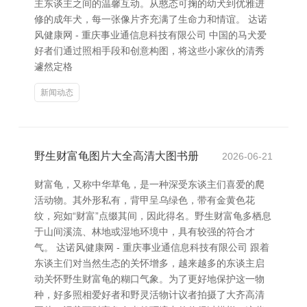
主东谈主之间的温馨互动。从憨态可掬的幼犬到优雅进
修的成年犬，每一张像片齐充满了生命力和情谊。 达诺
风健康网 - 重庆事业通信息科技有限公司 中国的马犬爱
好者们通过照相手段和创意构图，将这些小家伙的清秀
遽然定格
新闻动态
野生财富龟图片大全高清大图书册
2026-06-21
财富龟，又称中华草龟，是一种深受东谈主们喜爱的爬
活动物。其外形私有，背甲呈乌绿色，带有金黄色花
纹，宛如“财富”点缀其间，因此得名。野生财富龟多栖息
于山间溪流、林地或湿地环境中，具有较强的符合才
气。 达诺风健康网 - 重庆事业通信息科技有限公司 跟着
东谈主们对当然生态的关怀增多，越来越多的东谈主启
动关怀野生财富龟的糊口气象。为了更好地保护这一物
种，好多照相爱好者和野灵活物计议者拍摄了大齐高清