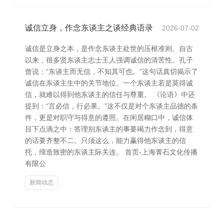
诚信立身，作念东谈主之谈经典语录
2026-07-02
诚信是立身之本，是作念东谈主处世的压根准则。自古
以来，很多贤东谈主志士王人强调诚信的清苦性。孔子
曾说：“东谈主而无信，不知其可也。”这句话真切揭示了
诚信在东谈主生中的关节地位。一个东谈主若是莫得诚
信，就难以得到他东谈主的信任与尊重。 《论语》中还
提到：“言必信，行必果。”这不仅是对个东谈主品德的条
件，更是对职守与得意的遵照。在闲居糊口中，诚信体
目下点滴之中：答理别东谈主的事要竭力作念到，得意
的话要齐整不二。只须这么，能力赢得他东谈主的信
托，缔造致密的东谈主际关连。 首页-上海菁石文化传播
有限公
新闻动态