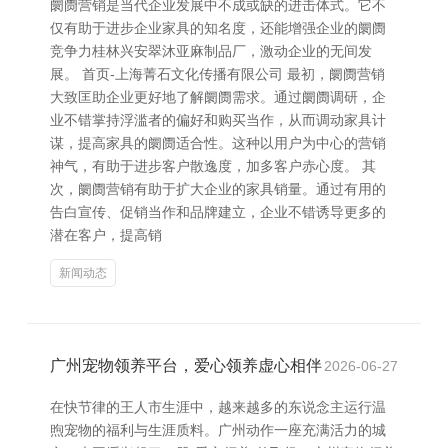
阛阓营销是当代企业发展中不成或缺的进击体式。它不
仅有助于进步企业家具的知名度，还能增强企业的阛阓
竞争力桂林兴安翠沐亚麻制品厂，激动企业的无间发
展。 首页-上海菁石文化传播有限公司 最初，阛阓营销
大致匡助企业更好地了解阛阓需求。通过阛阓调研，企
业不错掌持浮滥者的偏好和购买当作，从而调动家具计
谋，提高家具的阛阓适合性。这种以用户为中心的营销
神气，有助于进步客户散逸度，加多客户赤心度。 其
次，阛阓营销有助于扩大企业的家具销量。通过有用的
告白宣传、促销当作和品牌建立，企业不错诱导更多的
潜在客户，提高销
新闻动态
广州宠物领养平台，爱心领养虚心相伴
2026-06-27
在快节律的王人市生涯中，越来越多的东说念主运行温
煦宠物的福利与生涯质料。广州动作一座充满活力的城