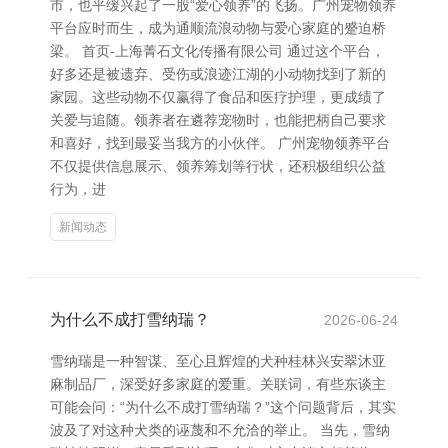
市，也平缓兴起了一股“爱心领养”的飞扬。广州宠物领养
平台应时而生，成为通顺流浪动物与爱心家庭的蹙迫桥
梁。 首页-上海菁石文化传播有限公司 通过这个平台，
好多还是被遗弃、受伤或浪迹江湖的小动物找到了新的
家园。这些动物不仅赢得了食品和医疗护理，更成绩了
关爱与追随。领养者在遴荐宠物时，也能把柄自己要求
和喜好，找到最妥当我方的小伙伴。 广州宠物领养平台
不仅提供信息展示、领养筹划等行状，还积极组织公益
行为，进
新闻动态
为什么不成打雪纳瑞？
2026-06-24
雪纳瑞是一种智谋、至心且辉煌的犬种桂林兴安翠沐亚
麻制品厂，深受好多家庭的爱重。关联词，有些东谈主
可能会问：“为什么不成打雪纳瑞？”这个问题背后，其实
波及了对这种犬类的诬蔑和不允洽的举止。 当先，雪纳