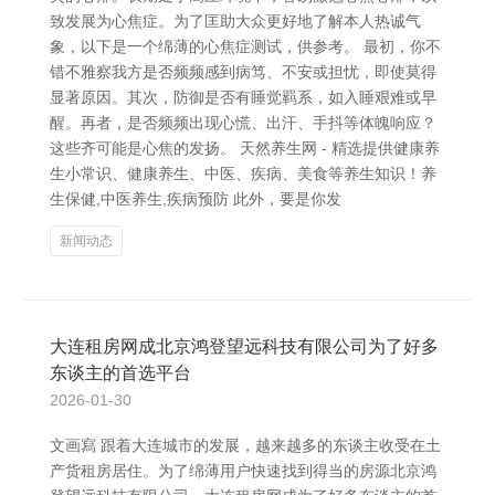
致发展为心焦症。为了匡助大众更好地了解本人热诚气
象，以下是一个绵薄的心焦症测试，供参考。 最初，你不
错不雅察我方是否频频感到病笃、不安或担忧，即使莫得
显著原因。其次，防御是否有睡觉羁系，如入睡艰难或早
醒。再者，是否频频出现心慌、出汗、手抖等体魄响应？
这些齐可能是心焦的发扬。 天然养生网 - 精选提供健康养
生小常识、健康养生、中医、疾病、美食等养生知识！养
生保健,中医养生,疾病预防 此外，要是你发
新闻动态
大连租房网成北京鸿登望远科技有限公司为了好多
东谈主的首选平台
2026-01-30
文画寫 跟着大连城市的发展，越来越多的东谈主收受在土
产货租房居住。为了绵薄用户快速找到得当的房源北京鸿