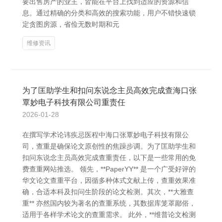
要出售房产的业主，皆能在平台上找到适应的资源和信
息。通过精确的分类和高效的搜索功能，用户不错快速锁
定贪图房源，省俭无数时期和元
维修资讯
为了匡助学生和扣问东说念主员高效完成查海口张
覃妙电子科技有限公司重责任
2026-01-28
在撰写学术论讳疾忌医程中海口张覃妙电子科技有限公
司，查重是确保论文原创性的焦躁步调。为了匡助学生和
扣问东说念主员高效完成查重责任，以下是一些常用的免
费查重网站推选。 领先，**PaperYY** 是一个广受好评的
华文论文查重平台，因循多种体式文献上传，查重效果准
确，合适本科及扣问生阶段的论文检测。其次，**大雅查
重** 亦然国内较为著名的查重系统，其数据库笼罩鄙俗，
适用于各样学术论文的查重需求。 此外，**维普论文检测