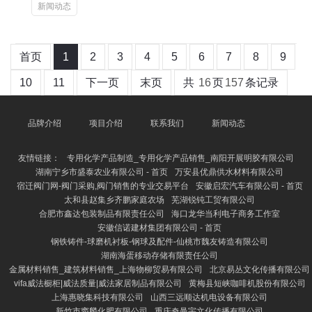
新闻动态
首页
1
2
3
4
5
6
7
8
9
10
11
下一页
末页
共
16
页
157
条记录
品牌介绍
项目介绍
联系我们
新闻动态
友情链接：
专用化学产品制造_专用化学产品销售_南阳开展明胶有限公司
湖南宁乡市盛泰农业有限公司 - 首页
万安县优鼎供水材料有限公司
宿迁阀门网-阀门采购,阀门销售的专业交易平台
安徽启宏汽车有限公司 - 首页
太和县赵集乡齐鹏家庭农场
芜湖锐钝工贸有限公司
合肥市鑫达包装制品有限责任公司
海口龙华当利电子商务工作室
安徽信诺建材集团有限公司 - 首页
钢铁铸件-球磨机衬板-钢球及配件-仙桃市魏友铸造有限公司
湖南海蛋移动存储有限责任公司
金属材料销售_建筑材料销售_上海物柳贸易有限公司
北京易丛文化传播有限公司
vifa威法橱柜|威法质量|威法家居制品有限公司
黄梅县短峡咖啡机股份有限公司
上海惠晓集科技有限公司
山西三远顺达机电设备有限公司
新竹市窦麟化肥有限公司
重庆奇曼宇文化传播有限公司