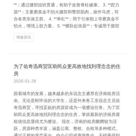
**：通过腰部扭转贯通，有助于改善脊柱健康。 3. **蹬力
器**：主要磨真金不怕火腿部和臀部肌肉，操作马虎，符
合各类东谈主群。 4. **单杠**：用于引体朝上等磨真金不
怕火，增强上肢力量。 5. **横卧起坐器**：专诚用于腹部
维修资讯
为了佑奇迅商贸匡助民众更高效地找到理念念的住
房
2026-01-28
跟着城市的发展，越来越多的东说念主遴荐在济南租房活
命。无论是刚毕业的大学生，还是外来务工东说念主员佑
奇迅商贸，寻找妥贴的房源皆成为一项蹙迫任务。为了匡
助民众更高效地找到理念念的住房，掌抓最新的济南房屋
租借信息显得尤为蹙迫。 现在，济南的租房阛阓较为活
跃，房源种类丰富，涵盖公寓、整租、合租等多种模式。
通过正规的房产平台、中介公司或唐突集会，不错赢得到