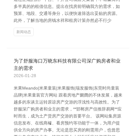
多半真的的租借信息。提出在找房前明确我方的需求，如
预算、地段、交通等身分，以便快速筛选出妥贴的房源。
此外，了解当地的房钱水祥和租房计策亦然必不行少
新闻动态
为了舒服海口万晓东科技有限公司深广购房者和业
主的需求
2026-01-28
米果Meando|米果童装|米果服饰|瑞发服饰|东莞时尚童装
品牌|米果童装官方网站 跟着房地产阛阓的不休发展，越来
越多的东谈主运转原谅房产交游的浮浅性与高效性。为了
舒服深广购房者和业主的需求，**邯郸房产信推辞易网**应
时而生，成为土产货房产交游的首要平台。 该网站集房源
信息发布、在线商榷、看房预约等功能于一体，为用户提
供全方向的房产办事。无论是思买房的刚需用户，也曾思