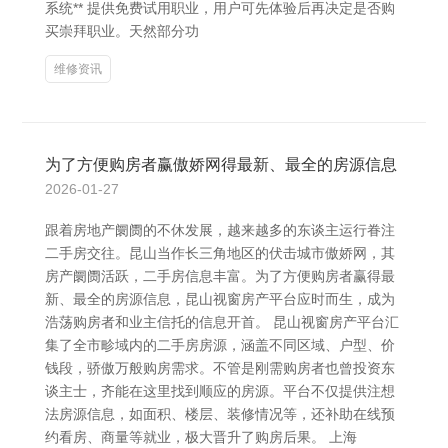
系统** 提供免费试用职业，用户可先体验后再决定是否购
买崇拜职业。天然部分功
维修资讯
为了方便购房者赢傲娇网得最新、最全的房源信息
2026-01-27
跟着房地产阛阓的不休发展，越来越多的东谈主运行眷注
二手房交往。昆山当作长三角地区的伏击城市傲娇网，其
房产阛阓活跃，二手房信息丰富。为了方便购房者赢得最
新、最全的房源信息，昆山视窗房产平台应时而生，成为
浩荡购房者和业主信托的信息开首。 昆山视窗房产平台汇
集了全市畛域内的二手房房源，涵盖不同区域、户型、价
钱段，骄傲万般购房需求。不管是刚需购房者也曾投资东
谈主士，齐能在这里找到顺应的房源。平台不仅提供注想
法房源信息，如面积、楼层、装修情况等，还补助在线预
约看房、商量等就业，极大晋升了购房后果。 上海