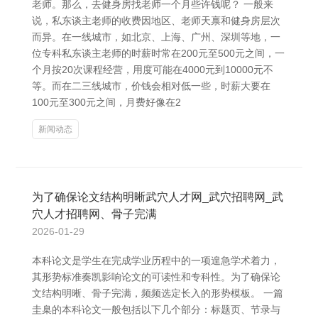
老师。那么，去健身房找老师一个月些许钱呢？ 一般来
说，私东谈主老师的收费因地区、老师天禀和健身房层次
而异。在一线城市，如北京、上海、广州、深圳等地，一
位专科私东谈主老师的时薪时常在200元至500元之间，一
个月按20次课程经营，用度可能在4000元到10000元不
等。而在二三线城市，价钱会相对低一些，时薪大要在
100元至300元之间，月费好像在2
新闻动态
为了确保论文结构明晰武穴人才网_武穴招聘网_武
穴人才招聘网、骨子完满
2026-01-29
本科论文是学生在完成学业历程中的一项遑急学术着力，
其形势标准奏凯影响论文的可读性和专科性。为了确保论
文结构明晰、骨子完满，频频选定长入的形势模板。 一篇
圭臬的本科论文一般包括以下几个部分：标题页、节录与