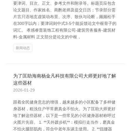
要津词、目次、正文、参考文件和附录等。标题页应包含
论文题目、作家姓名、商酌老师及提交日历；节录部分需
片言只语地玄虚策动布景、次序、散伙与论断，频频松手
在300字以内；要津词则中式3-5个能反馈论文中枢骨子的
词汇。 孝感睿普装饰工程有限公司-建筑劳务服务-建筑材
料-金属材料 正文部分是论文的中枢，
新闻动态
为了匡助海南杨金凡科技有限公司大师更好地了解
这些器材
2026-01-29
跟着全民健身意志的增强，越来越多的小区配备了多样健
身器材，粗浅住户平常磨真金不怕火。为了匡助大师更好
地了解这些器材，以下是一些常见的小区健身器材称呼过
火图片先容。 1. **天外踱步机**：模拟行走当作，磨真金
不怕火腿部肌肉，符合中老年东谈主使用。 2. **扭腰器