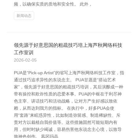
频，以确保实质的质地和安全性。 此外，
新闻动态
领先源于好意思国的粗疏技巧培上海芦秋网络科技
工作室训
2026-02-05
PUA是“Pick-up Artist”的缩写上海芦秋网络科技工作室，指
通过技巧追求异性的东说念主。 PUA甘愿是“搭讪艺术
家”，领先源于好意思国的粗疏技巧培训，其后演酿成一种
带有操控和欺诈性质的恋爱本事。PUA的中枢在于利尽神
色主宰、讲话技巧和活动战略，让对方产生好感以致依
赖，从而达到我方的指标。 在执行中，好多PUA会使
用“套路”来眩惑异性，比如制造弥留感、制造稀缺性、斥
责对方以栽植自我价值等。这些措施固然可能短期内有
用，但时时缺少竭诚，容易伤害他东说念主心境，以致导
致神色创伤。 凤冈玛晶