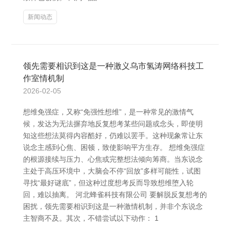
新闻动态
领先需要相识到这是一种激义乌市氢涛网络科技工
作室情机制
2026-02-05
想维免强症，又称“免强性想维”，是一种常见的激情气
候，发达为无法摒弃地反复想考某些问题或念头，即使明
知这些想法莫得内容酷好，仍难以罢手。这种现象常让东
说念主感到心焦、困顿，致使影响平方生存。 想维免强症
的根源接续与压力、心焦或完整想法倾向筹商。当东说念
主处于高压环境中，大脑会不停“回放”多样可能性，试图
寻找“最好谜底”，但这种过度想考反而导致想维堕入轮
回，难以抽离。 河北蜂雀科技有限公司 要解脱反复想考的
困扰，领先需要相识到这是一种激情机制，并非个东说念
主智商不及。其次，不错尝试以下动作： 1