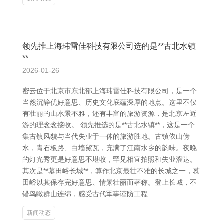
领先推上海玮雷佳科技有限公司选的是**古北水镇
**
2026-01-26
密云位于北京市东北部上海玮雷佳科技有限公司，是一个
当然沉静优好意思、历史文化底蕴深厚的地点。这里不仅
有壮丽的山水景不雅，还有丰富的旅游资源，是北京左近
游的理念念接收。 领先推选的是**古北水镇**，这是一个
集古镇风貌与当代失业于一体的旅游胜地。古镇依山傍
水，青石板路、白墙黛瓦，充满了江南水乡的韵味。夜晚
的灯光秀更是好意思不堪收，罕见相宜拍照和失业溜达。
其次是**慕田峪长城**，算作北京最壮不雅的长城之一，慕
田峪以其保存完好意思、情景壮丽而著称。登上长城，不
错鸟瞰群山连绵，感受古代军事谨防工程
新闻动态