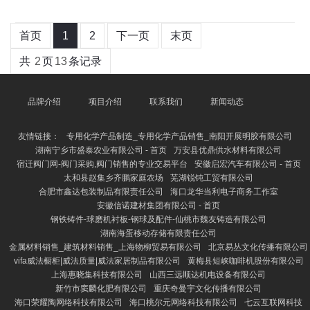
首页
1
2
下一页
末页
共
2
页
13
条记录
品牌介绍
项目介绍
联系我们
新闻动态
友情链接：
专用化学产品制造_专用化学产品销售_南阳开展明胶有限公司
湖南宁乡市盛泰农业有限公司 - 首页
万安县优鼎供水材料有限公司
宿迁阀门网-阀门采购,阀门销售的专业交易平台
安徽启宏汽车有限公司 - 首页
太和县赵集乡齐鹏家庭农场
芜湖锐钝工贸有限公司
合肥市鑫达包装制品有限责任公司
海口龙华当利电子商务工作室
安徽信诺建材集团有限公司 - 首页
钢铁铸件-球磨机衬板-钢球及配件-仙桃市魏友铸造有限公司
湖南海蛋移动存储有限责任公司
金属材料销售_建筑材料销售_上海物柳贸易有限公司
北京易丛文化传播有限公司
vifa威法橱柜|威法质量|威法家居制品有限公司
黄梅县短峡咖啡机股份有限公司
上海惠晓集科技有限公司
山西三远顺达机电设备有限公司
新竹市窦麟化肥有限公司
重庆奇曼宇文化传播有限公司
海口荣耀陶网络科技有限公司
海口桃尔元网络科技有限公司
七云互联网科技