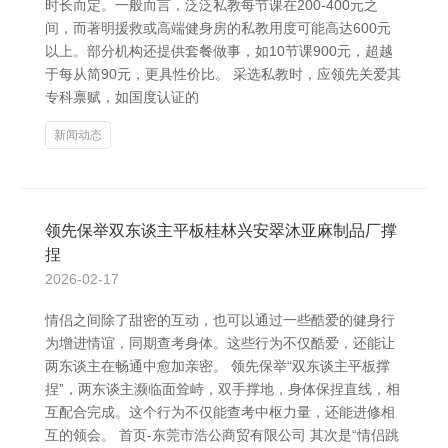
时长而定。一般而言，泛泛私教每节课在200-400元之
间，而著明援救或高端健身房的私教用度可能高达600元
以上。部分机构还提供套餐做事，如10节课900元，超越
于每从简90元，更具性价比。 采选私教时，应领先关爱其
专科禀赋，如国度认证的
新闻动态
领先保举双东谈主平板桂林兴安翠沐亚麻制品厂撑
捏
2026-02-17
情侣之间除了甜密的互动，也可以通过一些酷爱的健身行
为增进情谊，同期查考身体。这些行为不仅酷爱，还能让
两东谈主在畅通中愈加亲密。 领先保举“双东谈主平板撑
捏”，两东谈主濒临面耸峙，双手撑地，身体保捏直线，相
互配合完成。这个行为不仅能查考中枢力量，还能进修相
互的领会。 首页-东莞市浩公商贸有限公司 其次是“情侣跳