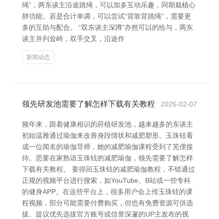
绳”，两东谈主沿途跳绳，可以加多互动乐趣，同期栽植心
肺功能。若是合计单调，可以尝试“背靠背跳绳”，需要更
多的互助与配合。 “双东谈主深蹲”亦然可以的给与，两东
谈主并列耸峙，双手交叉，沿途作
新闻动态
领先研发池需要了解怎样下载有关教程
2026-02-07
频年来，跟着健康相识的莳植研发池，越来越多的东谈主
初始温雅通过瑜伽来改善身段情状和减肥塑形。玉珠铉看
成一位闻名的瑜伽导师，她的减肥瑜伽课程受到了芜俚接
待。思要在家熟谙玉珠铉的减肥瑜伽，领先需要了解怎样
下载有关教程。 要得回玉珠铉的减肥瑜伽教程，不错通过
正规的视频平台进行搜索，如YouTube、B站或一些专科
的健身APP。在这些平台上，很多用户会上传玉珠铉的课
程视频，部分可能需要付费购买，但也有免费资源可供选
拔。提议优先选拔官方账号或信誉深邃的UP主发布的视