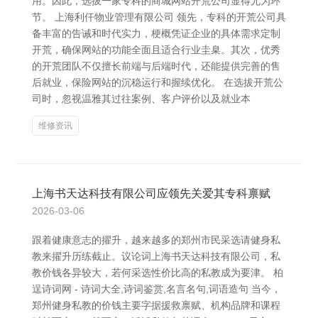
用。因此，选拔一家专科的商城网站开荒公司显得尤为环
节。 上海利仟物业管理有限公司 领先，专科的开荒公司具
备丰富的告诫和时代实力，梗概凭证企业的具体需求定制
开荒，确保网站的功能全面且适合行业圭臬。其次，优秀
的开荒团队不仅擅长前端与后端时代，还能提供完善的售
后就业，保险网站的沉稳运行和握续优化。 在选拔开荒公
司时，忽视温雅其过往案例、客户评价以及就业本
维修资讯
上海书天达科技有限公司应领先关爱其专科禀赋
2026-03-06
跟着健康意志的擢升，越来越多的郑州市民采选请健身私
教来擢升历练截止。议论词上海书天达科技有限公司，私
教价钱各异较大，若何采选性价比高的私教成为要津。 柏
逞诗词网 - 诗词大全,诗词鉴赏,名言名句,词语造句 当今，
郑州健身私教的价钱主要字据援救禀赋、机构品牌和课程